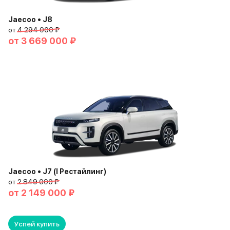
Jaecoo • J8
от
4 294 000 ₽
от
3 669 000 ₽
Jaecoo • J7 (I Рестайлинг)
от
2 849 000 ₽
от
2 149 000 ₽
Успей купить