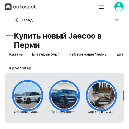
Главная
Назад
Купить новый Jaecoo в
Перми
Казань
Екатеринбург
Набережные Челны
Елабу
Кроссовер
О бренде Jaecoo
Преимущества автомобилей Jaecoo
Сервис и ТО Jaecoo
К