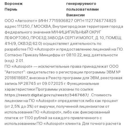
Воронеж
генерируемого
семьи из пяти человек —
Пермь
пользователями
идеально, если не считать
Вакансии
тесноты третьего ряда. Соседи
ООО «Автоспот» (ИНН 7715936827 ОРГН 1127746774825
на Volvo XC90 крутят носом:
адрес 111250, Г.МОСКВА, Внутригородская территория города
федерального значения МУНИЦИПАЛЬНЫЙ ОКРУГ
«Зачем брали китайца?»
ЛЕФОРТОВО, ПРОЕЗД ЗАВОДА СЕРП И МОЛОТ, Д. 10, ПОМЕЩ.
Отвечаю: «За те же деньги —
41Н/9, ОКВЭД 62.0) осуществляет деятельность по
вдвое больше опций и место для
разработке ПО «Autospot» и предоставлению лицензий на ПО.
собаки». Ставлю 4/5: электронику
Согласно Приказу Минцифры от 08.10.22, вид деятельности
надо дорабатывать, но в целом —
(код): 2.01.
ПО «Autospot» — исключительные права принадлежат ООО
лучший выбор для тех, кому
"Автоспот": свидетельство о регистрации программы ЭВМ №
важнее пространство, а не лейбл
2018618687, внесена в Реестр программ для ЭВМ, реестровая
на радиаторе. П.С. Совет:
запись № 28745 от 09.07.2025 г. Функциональные
проверяйте давление в шинах.
характеристики Программы указаны по ссылке:
После покупки машину вело
https://reestr.digital.gov.ru/reestr/3467687/
. Стоимость
лицензии на ПО «Autospot» определяется либо как процент
вправо — оказалось, дилер
(от 2,5% до 3%) от выручки, полученной лицензиатом от
накачал колёса до 3.0. Спустил
использования ПО «Autospot», либо как фиксированный
до 2.3 — теперь едет ровно, как
платеж от 1100 рублей за каждого привлеченного с
по рельсам. А ещё для семейных:
использованием ПО «Autospot» клиента. Для точного расчета