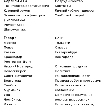
Сервисы и ТО
Сотрудничество
«комфорт», но на лежачих
Техническое обслуживание
Контакты
полицейских всё равно
Кузовной ремонт
Личный кабинет дилера
подбрасывает. Дети смеются:
Замена масла и фильтров
YouTube Autospot
«Пап, ты нас на аттракционе
Диагностика
Ремонт КПП
катаешь?» Белый пластик в
Шиномонтаж
салоне — ошибка: через неделю
после покупки он покрылся
Города
Сочи
отпечатками детских рук. Теперь
Москва
Тольятти
Пенза
Самара
в каждом кармане — влажные
Казань
Екатеринбург
салфетки, как в детском саду. А
Краснодар
Все города
левый подрулевой переключатель
Ростов-на-Дону
— головоломка: чтобы включить
Нижний Новгород
Описание продукта
дворники, надо нащупать три
Новосибирск
Политика
Санкт-Петербург
конфиденциальности
кнопки, будто разминируешь
Волгоград
Правила работы программы
бомбу. За полгода накатали 12
Тамбов
Пользовательское
тыс. км — от дачных поездок до
Мурманск
соглашение
путешествия на Байкал. Машина
Уфа
Согласие на получение
не подводила: только ТО раз в 10
Челябинск
рекламных рассылок
Ижевск
Политика для контента,
тыс. км, никаких поломок. Для