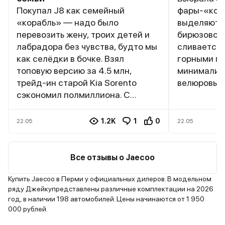
Покупал J8 как семейный
фары-«ког
«корабль» — надо было
выделяют е
перевозить жену, троих детей и
бирюзовом 
лабрадора без чувства, будто мы
сливается 
как селёдки в бочке. Взял
горными пе
топовую версию за 4.5 млн,
минимализ
трейд-ин старой Kia Sorento
велюровые 
сэкономил полмиллиона. С
крыша, но 
первого взгляда машина
пачкается 
впечатлила: панорамная крыша,
маневренны
1.2K
1
0
22.05
22.05
скрытые дверные ручки и
сочинских 
агрессивная решётка — дети
стойки огр
сразу закричали: «Папа, это же
трассе на 
Все отзывы о Jaecoo
звездолёт из фильма!» Салон
появляется
оказался просторнее, чем я
Подогрев л
Купить Jaecoo в Перми у официальных дилеров. В модельном
ряду Джейкупредставлены различные комплектации на 2026
ожидал: второй ряд с
зеркал раб
год, в наличии 198 автомобилей. Цены начинаются от 1 950
регулируемыми спинками (дети
климат-ко
000 рублей.
спят даже в пробках), третий ряд
воздух. Вм