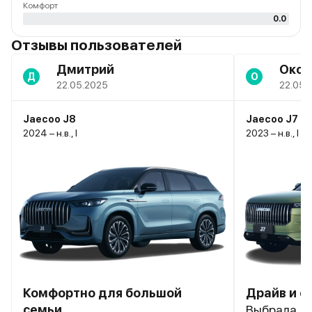
Комфорт
0.0
Отзывы пользователей
Дмитрий
Окса
Д
О
22.05.2025
22.05.
Jaecoo J8
Jaecoo J7
2024 – н.в., I
2023 – н.в., I
Комфортно для большой
Драйв и с
семьи
Выбрала J7