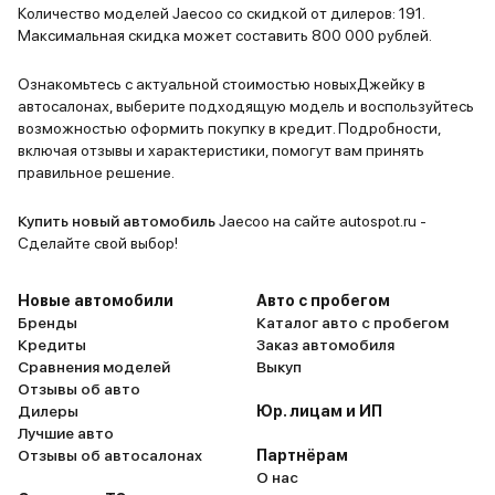
тесноват для подростков, но
влезает вс
Количество моделей Jaecoo со скидкой от дилеров: 191.
младшему хватает. Собаке
Машина для
Максимальная скидка может составить 800 000 рублей.
выделили место в багажнике —
внимание. 
250 литров хватило на корзину и
наверно то
Ознакомьтесь с актуальной стоимостью новыхДжейку в
автосалонах, выберите подходящую модель и воспользуйтесь
сумки с провизией.
и долгая п
возможностью оформить покупку в кредит. Подробности,
Шумоизоляция радует: на трассе
(ждала нов
включая отзывы и характеристики, помогут вам принять
дети смотрят мультики без
Оценка — 
правильное решение.
наушников, а я слушаю подкасты,
не перекрикивая ветер. Но без
Купить новый автомобиль
Jaecoo на сайте autospot.ru -
косяков не обошлось. Голосовой
Сделайте свой выбор!
помощник — отдельная история:
вместо «включи обогрев
Новые автомобили
Авто с пробегом
сидений» он включает радио на
Бренды
Каталог авто с пробегом
Кредиты
Заказ автомобиля
полную громкость, а CarPlay
Сравнения моделей
Выкуп
вылетает так часто, что я уже
Отзывы об авто
научился перезагружать систему
Дилеры
Юр. лицам и ИП
на ходу. Подвеска в
Лучшие авто
«спортивном» режиме жёсткая,
Отзывы об автосалонах
Партнёрам
О нас
как у карта — переключил на