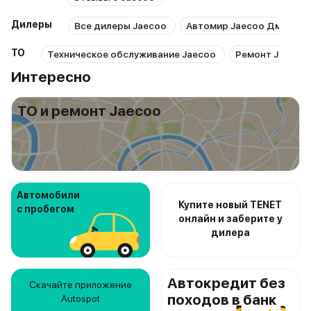
Дилеры
Все дилеры Jaecoo
Автомир Jaecoo Дмитров
ТО
Техническое обслуживание Jaecoo
Ремонт Jaecoo
Интересно
ТО и ремонт Jaecoo
Автомобили
Купите новый TENET
с пробегом
онлайн и заберите у
дилера
Автокредит без
Скачайте приложение
походов в банк
Autospot