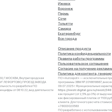
Ижевск
Воронеж
Пермь
Сочи
Тольятти
Самара
Екатеринбург
Все города
Описание продукта
Политика конфиденциальности
Правила работы программы
Пользовательское соглашение
Согласие на получение рекламн
Политика для контента, генери
0, Г.МОСКВА, Внутригородская
ПО «Autospot» — исключительные пра
РУГ ЛЕФОРТОВО, ПРОЕЗД ЗАВОДА
программы ЭВМ № 2018618687, внесена
ельность по разработке ПО
09.07.2025 г. Функциональные характ
нцифры от 08.10.22, вид деятельности
https://reestr.digital.gov.ru/reestr/3
как процент (от 2,5% до 3%) от выруч
как фиксированный платеж от 1100 ру
клиента. Для точного расчета стоимо
+78003020583
ПО разработано с использованием техно