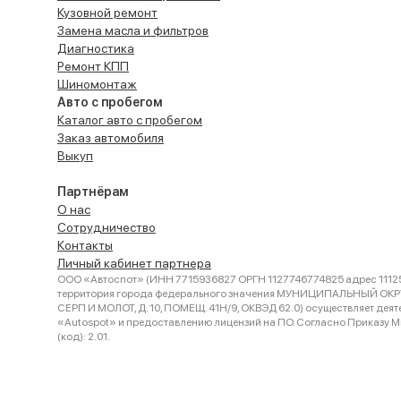
Кузовной ремонт
Замена масла и фильтров
Диагностика
Ремонт КПП
Шиномонтаж
Авто с пробегом
Каталог авто с пробегом
Заказ автомобиля
Выкуп
Партнёрам
О нас
Сотрудничество
Контакты
Личный кабинет партнера
ООО «Автоспот» (ИНН 7715936827 ОРГН 1127746774825 адрес 11125
территория города федерального значения МУНИЦИПАЛЬНЫЙ ОК
СЕРП И МОЛОТ, Д. 10, ПОМЕЩ. 41Н/9, ОКВЭД 62.0) осуществляет деят
«Autospot» и предоставлению лицензий на ПО. Согласно Приказу Ми
(код): 2.01.