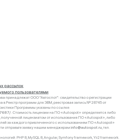
ых рассылок
руемого пользователями
ва принадлежат ООО "Автоспот": свидетельство о регистрации
 в Реестр программ для ЭВМ, реестровая запись № 28745 от
еристики Программы указаны по ссылке:
467687/
. Стоимость лицензии на ПО «Autospot» определяется либо
ки, полученной лицензиатом от использования ПО «Autospot», либо
блей за каждого привлеченного с использованием ПО «Autospot»
сти отправьте заявку нашим менеджерам
info@autospot.ru
, тел.
логий: PHP 8, MySQL 8, Angular, Symfony framework, Yii2 framework.