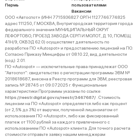
Пермь
пользователями
Вакансии
ООО «Автоспот» (ИНН 7715936827 ОРГН 1127746774825
адрес 111250, Г.МОСКВА, Внутригородская территория города
федерального значения МУНИЦИПАЛЬНЫЙ ОКРУГ
ЛЕФОРТОВО, ПРОЕЗД ЗАВОДА СЕРП И МОЛОТ, Д. 10, ПОМЕЩ.
41Н/9, ОКВЭД 62.0) осуществляет деятельность по
разработке ПО «Autospot» и предоставлению лицензий на ПО.
Согласно Приказу Минцифры от 08.10.22, вид деятельности
(код): 2.01.
ПО «Autospot» — исключительные права принадлежат ООО
"Автоспот": свидетельство о регистрации программы ЭВМ №
2018618687, внесена в Реестр программ для ЭВМ, реестровая
запись № 28745 от 09.07.2025 г. Функциональные
характеристики Программы указаны по ссылке:
https://reestr.digital.gov.ru/reestr/3467687/
. Стоимость
лицензии на ПО «Autospot» определяется либо как процент
(от 2,5% до 3%) от выручки, полученной лицензиатом от
использования ПО «Autospot», либо как фиксированный
платеж от 1100 рублей за каждого привлеченного с
использованием ПО «Autospot» клиента. Для точного расчета
стоимости отправьте заявку нашим менеджерам