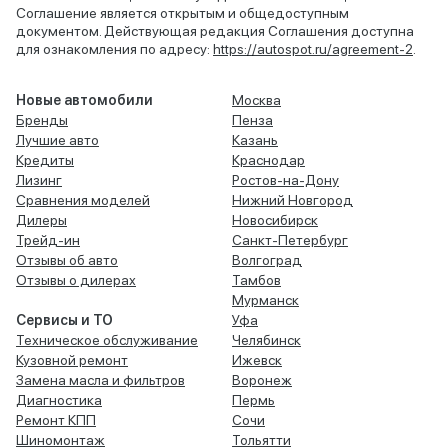
Соглашение является открытым и общедоступным
документом. Действующая редакция Соглашения доступна
для ознакомления по адресу:
https://autospot.ru/agreement-2
.
Новые автомобили
Москва
Бренды
Пенза
Лучшие авто
Казань
Кредиты
Краснодар
Лизинг
Ростов-на-Дону
Сравнения моделей
Нижний Новгород
Дилеры
Новосибирск
Трейд-ин
Санкт-Петербург
Отзывы об авто
Волгоград
Отзывы о дилерах
Тамбов
Мурманск
Сервисы и ТО
Уфа
Техническое обслуживание
Челябинск
Кузовной ремонт
Ижевск
Замена масла и фильтров
Воронеж
Диагностика
Пермь
Ремонт КПП
Сочи
Шиномонтаж
Тольятти