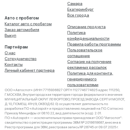
Самара
Екатеринбург
Все города
Авто с пробегом
Каталог авто с пробегом
Описание продукта
Заказ автомобиля
Политика
Выкуп
конфиденциальности
Правила работы программы
Партнёрам
Пользовательское
О нас
соглашение
Сотрудничество
Согласие на получение
Контакты
рекламных рассылок
Личный кабинет партнера
Политика для контента,
генерируемого
пользователями
ООО «Автоспот» (ИНН 7715936827 ОРГН 1127746774825 адрес 111250,
Г.МОСКВА, Внутригородская территория города федерального значения
МУНИЦИПАЛЬНЫЙ ОКРУГ ЛЕФОРТОВО, ПРОЕЗД ЗАВОДА СЕРП И МОЛОТ,
Д. 10, ПОМЕЩ. 41Н/9, ОКВЭД 62.0) осуществляет деятельность по
разработке ПО «Autospot» и предоставлению лицензий на ПО. Согласно
Приказу Минцифры от 08.10.22, вид деятельности (код): 2.01.
ПО «Autospot» — исключительные права принадлежат ООО "Автоспот":
свидетельство о регистрации программы ЭВМ № 2018618687, внесена в
Реестр программ для ЭВМ, реестровая запись № 28745 от 09.07.2025 г.