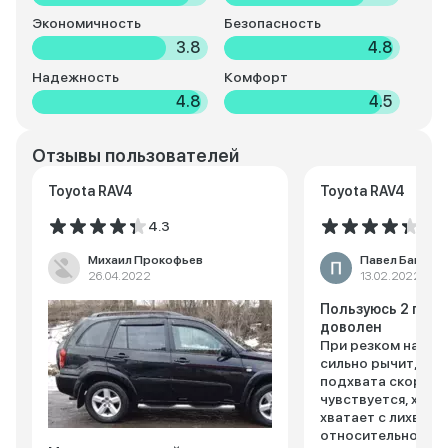
Экономичность
Безопасность
3.8
4.8
Надежность
Комфорт
4.8
4.5
Отзывы пользователей
Toyota RAV4
Toyota RAV4
4.3
4.3
Михаил Прокофьев
Павел Банник
26.04.2022
13.02.2022
Пользуюсь 2 года
доволен
При резком набор
сильно рычит, при
подхвата скорост
чувствуется, хотя
хватает с лихвой (
относительно двиг