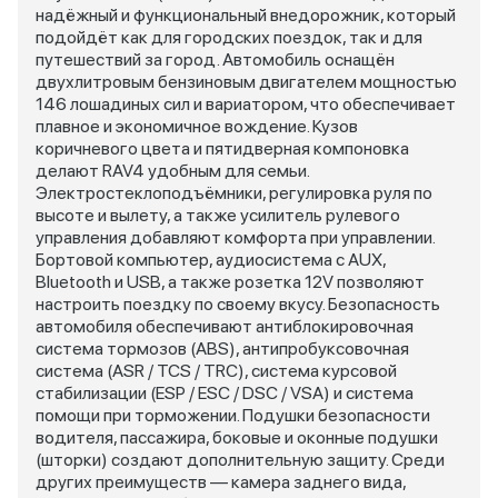
надёжный и функциональный внедорожник, который
подойдёт как для городских поездок, так и для
путешествий за город. Автомобиль оснащён
двухлитровым бензиновым двигателем мощностью
146 лошадиных сил и вариатором, что обеспечивает
плавное и экономичное вождение. Кузов
коричневого цвета и пятидверная компоновка
делают RAV4 удобным для семьи.
Электростеклоподъёмники, регулировка руля по
высоте и вылету, а также усилитель рулевого
управления добавляют комфорта при управлении.
Бортовой компьютер, аудиосистема с AUX,
Bluetooth и USB, а также розетка 12V позволяют
настроить поездку по своему вкусу. Безопасность
автомобиля обеспечивают антиблокировочная
система тормозов (ABS), антипробуксовочная
система (ASR / TCS / TRC), система курсовой
стабилизации (ESP / ESC / DSC / VSA) и система
помощи при торможении. Подушки безопасности
водителя, пассажира, боковые и оконные подушки
(шторки) создают дополнительную защиту. Среди
других преимуществ — камера заднего вида,