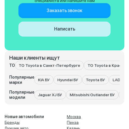
специалиста или напишите нам
Заказать звонок
Написать
Наши клиенты ищут
ТО
ТО Toyota в Санкт-Петербурге
ТО Toyota в Красно
Популярные
KIA БУ
Hyundai БУ
Toyota БУ
LADA БУ
марки
Популярные
Jaguar XJ БУ
Mitsubishi Outlander БУ
Hyu
модели
Новые автомобили
Москва
Бренды
Пенза
Лучшие авто
Казань