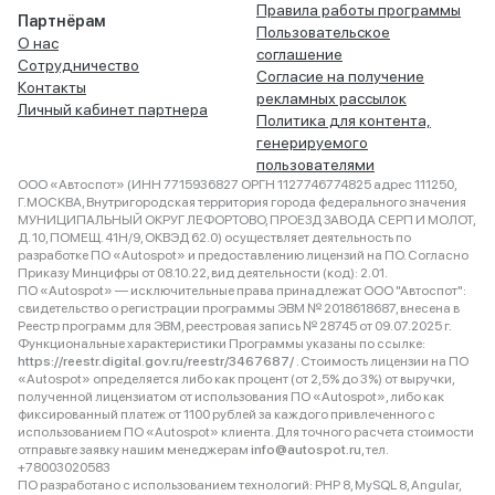
Правила работы программы
Партнёрам
Пользовательское
О нас
соглашение
Сотрудничество
Согласие на получение
Контакты
рекламных рассылок
Личный кабинет партнера
Политика для контента,
генерируемого
пользователями
ООО «Автоспот» (ИНН 7715936827 ОРГН 1127746774825 адрес 111250,
Г.МОСКВА, Внутригородская территория города федерального значения
МУНИЦИПАЛЬНЫЙ ОКРУГ ЛЕФОРТОВО, ПРОЕЗД ЗАВОДА СЕРП И МОЛОТ,
Д. 10, ПОМЕЩ. 41Н/9, ОКВЭД 62.0) осуществляет деятельность по
разработке ПО «Autospot» и предоставлению лицензий на ПО. Согласно
Приказу Минцифры от 08.10.22, вид деятельности (код): 2.01.
ПО «Autospot» — исключительные права принадлежат ООО "Автоспот":
свидетельство о регистрации программы ЭВМ № 2018618687, внесена в
Реестр программ для ЭВМ, реестровая запись № 28745 от 09.07.2025 г.
Функциональные характеристики Программы указаны по ссылке:
https://reestr.digital.gov.ru/reestr/3467687/
. Стоимость лицензии на ПО
«Autospot» определяется либо как процент (от 2,5% до 3%) от выручки,
полученной лицензиатом от использования ПО «Autospot», либо как
фиксированный платеж от 1100 рублей за каждого привлеченного с
использованием ПО «Autospot» клиента. Для точного расчета стоимости
отправьте заявку нашим менеджерам
info@autospot.ru
, тел.
+78003020583
ПО разработано с использованием технологий: PHP 8, MySQL 8, Angular,