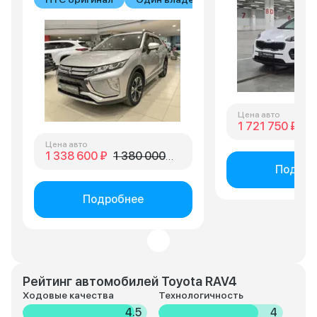
Цена авто
1 721 750 ₽
1 
Цена авто
1 338 600 ₽
1 380 000 ₽
Подроб
Подробнее
Рейтинг автомобилей Toyota RAV4
Ходовые качества
Технологичность
4.5
4