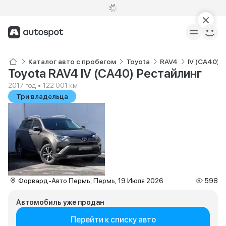
Каталог авто с пробегом
Toyota
RAV4
IV (CA40) 
Toyota RAV4 IV (CA40) Рестайлинг
2017 год • 122 001 км
Три владельца
Форвард-Авто Пермь, Пермь, 19 Июля 2026
598
Автомобиль уже продан
Перейти к списку авто