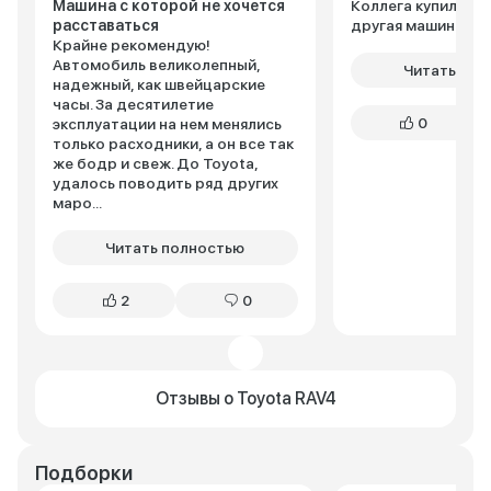
Машина с которой не хочется
Коллега купил 2,0 
расставаться
другая машина). По
Крайне рекомендую!
Автомобиль великолепный,
Читать пол
надежный, как швейцарские
часы. За десятилетие
0
эксплуатации на нем менялись
только расходники, а он все так
же бодр и свеж. До Toyota,
удалось поводить ряд других
маро...
Читать полностью
2
0
Отзывы о Toyota RAV4
Подборки