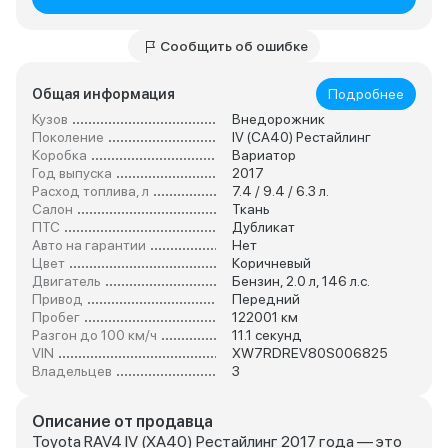
Сообщить об ошибке
Общая информация
Подробнее
Кузов
Внедорожник
Поколение
IV (CA40) Рестайлинг
Коробка
Вариатор
Год выпуска
2017
Расход топлива, л
7.4 / 9.4 / 6.3 л.
Салон
Ткань
ПТС
Дубликат
Авто на гарантии
Нет
Цвет
Коричневый
Двигатель
Бензин, 2.0 л, 146 л.с.
Привод
Передний
Пробег
122001 км
Разгон до 100 км/ч
11.1 секунд
VIN
XW7RDREV80S006825
Владельцев
3
Описание от продавца
Toyota RAV4 IV (XA40) Рестайлинг 2017 года — это